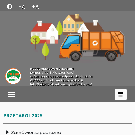
-A
+A
Przedsiębiorstwo Gospodarki
Komunalnej i Mieszkaniowej
Spółka z ograniczoną odpowiedzialnością
62-500 Konin ul. Marii Dąbrowskiej 8
tel. 63 242-82-76
sekretariat@pgkim.konin.pl
PRZETARGI 2025
Zamówienia publiczne